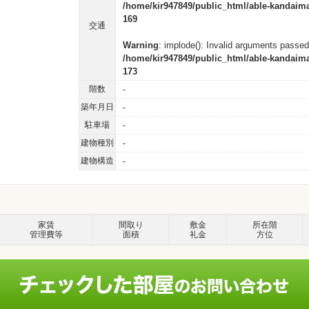
/home/kir947849/public_html/able-kandai
169
交通
Warning
: implode(): Invalid arguments passed
/home/kir947849/public_html/able-kandai
173
階数
-
築年月日
-
駐車場
-
建物種別
-
建物構造
-
家賃
間取り
敷金
所在階
管理費等
面積
礼金
方位