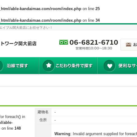
c_html/able-kandaimae.com/room/index.php
on line
25
c_html/able-kandaimae.com/room/index.php
on line
34
エイブル関大前店にお任せ下さい！
建物名
-
or foreach() in
住所
-
l/able-
p
on line
148
Warning
: Invalid argument supplied for foreach