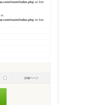
mae.com/room/index.php
on line
 in
mae.com/room/index.php
on line
詳細ページ