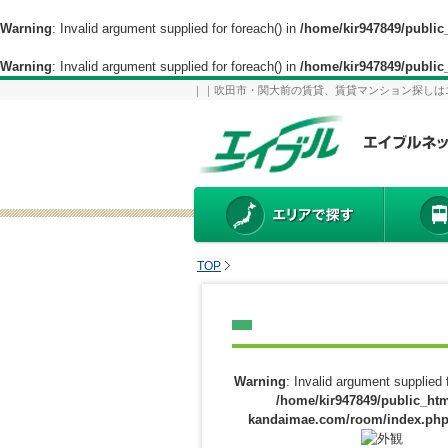
Warning
: Invalid argument supplied for foreach() in
/home/kir947849/publi
Warning
: Invalid argument supplied for foreach() in
/home/kir947849/publi
｜｜吹田市・関大前の賃貸、賃貸マンション探しは
TOP
Warning
: Invalid argument supplied f
/home/kir947849/public_htm
kandaimae.com/room/index.ph