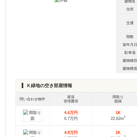
建物名
住所
交通
階数
築年月
駐車場
建物種
建物構
Ｋ緑地の空き部屋情報
家賃
間取り
問い合わせ物件
管理費等
面積
4.6万円
1K
2
0.7万円
22.62m
4.8万円
1K
2