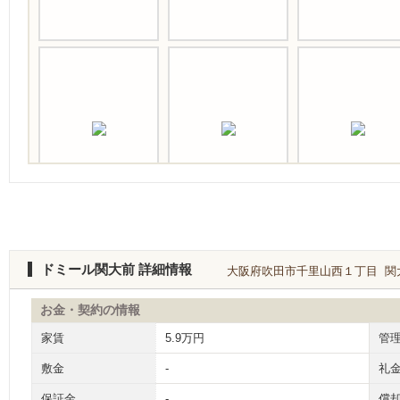
ドミール関大前 詳細情報
大阪府吹田市千里山西１丁目 関大前
お金・契約の情報
家賃
5.9万円
管
敷金
-
礼
保証金
-
償