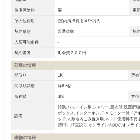
住宅保険料
要
更
その他費用
[室内清掃費用]4.95万円
契約形態
普通借家
契
入居可能条件
-
契約備考
町会費２００円
部屋の情報
間取り
1K
専有
間取り詳細
洋6.5帖
所在階
3階
方位
給湯,バストイレ別,シャワー,脱衣所,洗面所
ボックス,インターホン,ＴＶモニター付ドアホ
設備
ッチン,敷地内ごみ置き場,ネット使用料不要
費用）,IT重説可,オンライン内見可,オンラ
建物の情報